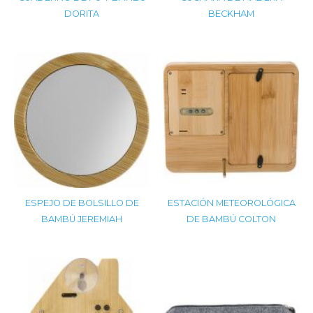
DORITA
BECKHAM
ESPEJO DE BOLSILLO DE
ESTACIÓN METEOROLÓGICA
BAMBÚ JEREMIAH
DE BAMBÚ COLTON