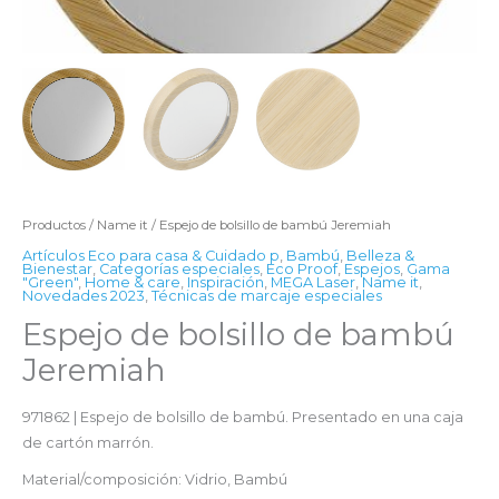
Productos
/
Name it
/ Espejo de bolsillo de bambú Jeremiah
Artículos Eco para casa & Cuidado p
,
Bambú
,
Belleza &
Bienestar
,
Categorías especiales
,
Eco Proof
,
Espejos
,
Gama
"Green"
,
Home & care
,
Inspiración
,
MEGA Laser
,
Name it
,
Novedades 2023
,
Técnicas de marcaje especiales
Espejo de bolsillo de bambú
Jeremiah
971862 | Espejo de bolsillo de bambú. Presentado en una caja
de cartón marrón.
Material/composición: Vidrio, Bambú