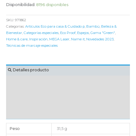
Disponibilidad:
8196 disponibles
SKU:
971862
Categorías:
Artículos Eco para casa & Cuidado p
,
Bambú
,
Belleza &
Bienestar
,
Categorías especiales
,
Eco Proof
,
Espejos
,
Gama "Green"
,
Home & care
,
Inspiración
,
MEGA Laser
,
Name it
,
Novedades 2023
,
Técnicas de marcaje especiales
Detalles producto
MARCAJE
EMBALAJE UNITARIO
CAJA DE ENVÍO
IMPORTACIÓN
Peso
31,5 g