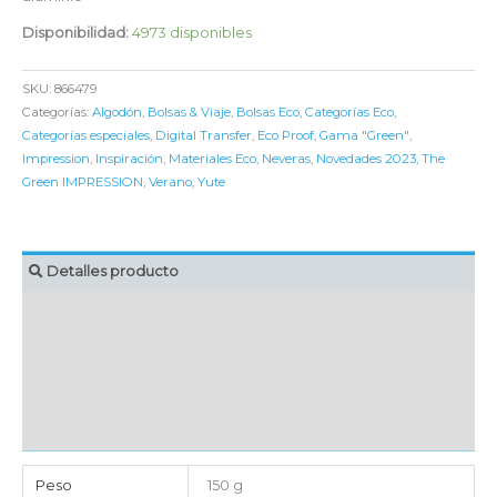
Disponibilidad:
4973 disponibles
SKU:
866479
Categorías:
Algodón
,
Bolsas & Viaje
,
Bolsas Eco
,
Categorías Eco
,
Categorías especiales
,
Digital Transfer
,
Eco Proof
,
Gama "Green"
,
Impression
,
Inspiración
,
Materiales Eco
,
Neveras
,
Novedades 2023
,
The
Green IMPRESSION
,
Verano
,
Yute
Detalles producto
MARCAJE
EMBALAJE UNITARIO
CAJA DE ENVÍO
IMPORTACIÓN
Peso
150 g