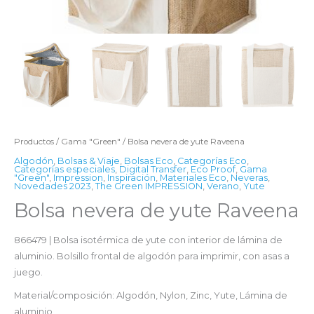
Productos
/
Gama "Green"
/ Bolsa nevera de yute Raveena
Algodón
,
Bolsas & Viaje
,
Bolsas Eco
,
Categorías Eco
,
Categorías especiales
,
Digital Transfer
,
Eco Proof
,
Gama
"Green"
,
Impression
,
Inspiración
,
Materiales Eco
,
Neveras
,
Novedades 2023
,
The Green IMPRESSION
,
Verano
,
Yute
Bolsa nevera de yute Raveena
866479 | Bolsa isotérmica de yute con interior de lámina de
aluminio. Bolsillo frontal de algodón para imprimir, con asas a
juego.
Material/composición: Algodón, Nylon, Zinc, Yute, Lámina de
aluminio