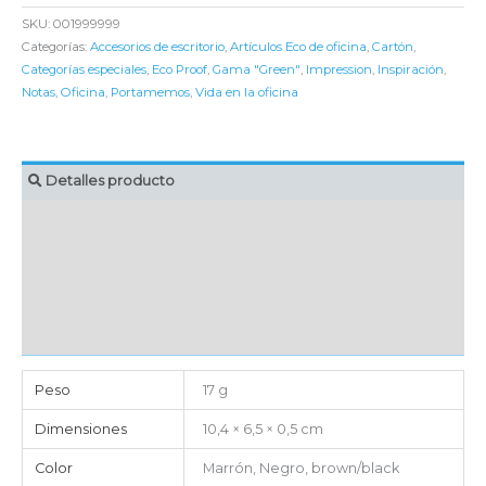
SKU:
001999999
Categorías:
Accesorios de escritorio
,
Artículos Eco de oficina
,
Cartón
,
Categorías especiales
,
Eco Proof
,
Gama "Green"
,
Impression
,
Inspiración
,
Notas
,
Oficina
,
Portamemos
,
Vida en la oficina
Detalles producto
MARCAJE
EMBALAJE UNITARIO
CAJA DE ENVÍO
IMPORTACIÓN
Peso
17 g
Dimensiones
10,4 × 6,5 × 0,5 cm
Color
Marrón, Negro, brown/black