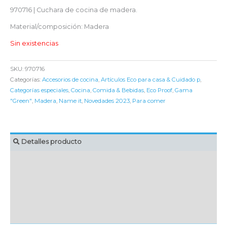
970716 | Cuchara de cocina de madera.
Material/composición: Madera
Sin existencias
SKU:
970716
Categorías:
Accesorios de cocina
,
Artículos Eco para casa & Cuidado p
,
Categorías especiales
,
Cocina
,
Comida & Bebidas
,
Eco Proof
,
Gama
"Green"
,
Madera
,
Name it
,
Novedades 2023
,
Para comer
Detalles producto
MARCAJE
EMBALAJE UNITARIO
CAJA DE ENVÍO
IMPORTACIÓN