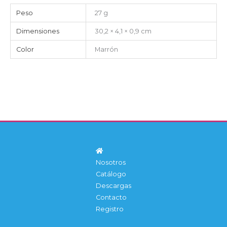
Peso
27 g
Dimensiones
30,2 × 4,1 × 0,9 cm
Color
Marrón
Nosotros
Catálogo
Descargas
Contacto
Registro