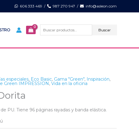
606 333 469
/
987 270 947
/
info@asleon.com
Buscar
por:
Buscar
ISTRO
as especiales
,
Eco Basic
,
Gama "Green"
,
Inspiración
,
he Green IMPRESSION
,
Vida en la oficina
orita
 de PU. Tiene 96 páginas rayadas y banda elástica.
bú