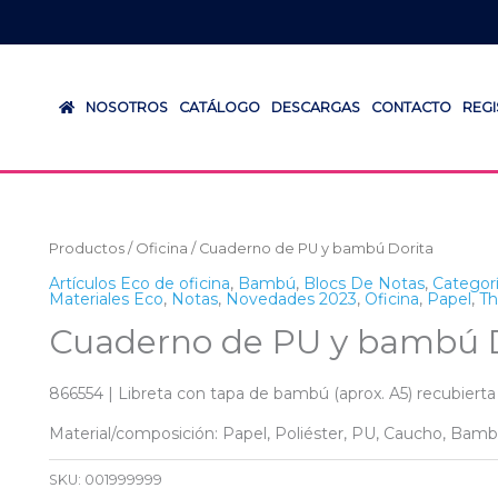
NOSOTROS
CATÁLOGO
DESCARGAS
CONTACTO
REG
Productos
/
Oficina
/ Cuaderno de PU y bambú Dorita
Artículos Eco de oficina
,
Bambú
,
Blocs De Notas
,
Categorí
Materiales Eco
,
Notas
,
Novedades 2023
,
Oficina
,
Papel
,
T
Cuaderno de PU y bambú D
866554 | Libreta con tapa de bambú (aprox. A5) recubierta
Material/composición: Papel, Poliéster, PU, Caucho, Bam
SKU:
001999999