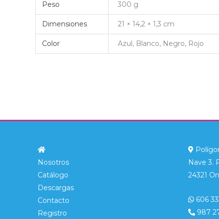
Peso
300 g
Dimensiones
21 × 14,2 × 1,3 cm
Color
Azul, Blanco, Negro, Rojo
Polígon
Nosotros
Nave 3. 
Catálogo
24321 On
Descargas
606 33
Contacto
987 2
Registro