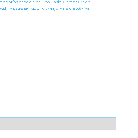
ategorías especiales
,
Eco Basic
,
Gama "Green"
,
pel
,
The Green IMPRESSION
,
Vida en la oficina