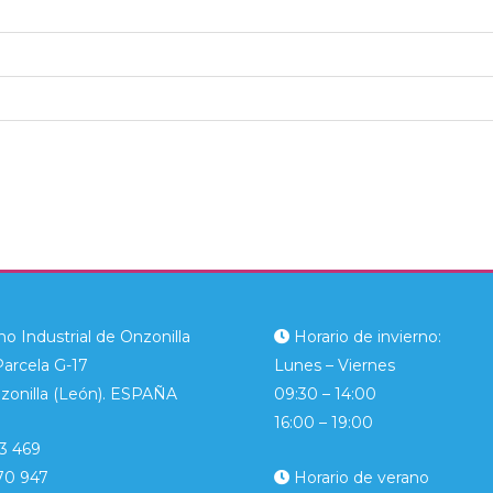
o Industrial de Onzonilla
Horario de invierno:
Parcela G-17
Lunes – Viernes
zonilla (León). ESPAÑA
09:30 – 14:00
16:00 – 19:00
3 469
70 947
Horario de verano