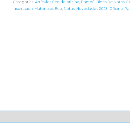
Categorías:
Artículos Eco de oficina
,
Bambú
,
Blocs De Notas
,
C
Inspiración
,
Materiales Eco
,
Notas
,
Novedades 2023
,
Oficina
,
Pa
AJE UNITARIO
CAJA DE ENVÍO
IMPORTACIÓN