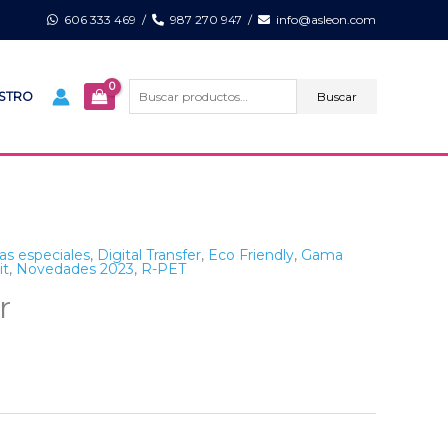
606 333 469
/
987 270 947
/
info@asleon.com
Buscar
por:
Buscar
ISTRO
as especiales
,
Digital Transfer
,
Eco Friendly
,
Gama
it
,
Novedades 2023
,
R-PET
r