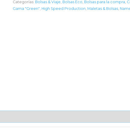
Categorías:
Bolsas & Viaje
,
Bolsas Eco
,
Bolsas para la compra
,
C
Gama "Green"
,
High Speed Production
,
Maletas & Bolsas
,
Name
AJE UNITARIO
CAJA DE ENVÍO
IMPORTACIÓN