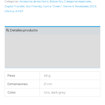
Categorías:
Accesorios de escritorio
,
Bolsas Eco
,
Categorías especiales
,
Digital Transfer
,
Eco Friendly
,
Gama "Green"
,
Name it
,
Novedades 2023
,
Oficina
,
R-PET
Detalles producto
MARCAJE
EMBALAJE UNITARIO
CAJA DE ENVÍO
IMPORTACIÓN
Peso
46 g
Dimensiones
21 cm
Color
Gris, dark grey