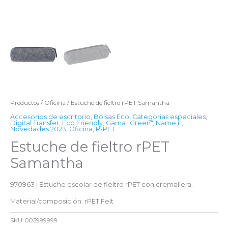
Productos
/
Oficina
/ Estuche de fieltro rPET Samantha
Accesorios de escritorio
,
Bolsas Eco
,
Categorías especiales
,
Digital Transfer
,
Eco Friendly
,
Gama "Green"
,
Name it
,
Novedades 2023
,
Oficina
,
R-PET
Estuche de fieltro rPET
Samantha
970963 | Estuche escolar de fieltro rPET con cremallera.
Material/composición: rPET Felt
SKU:
003999999