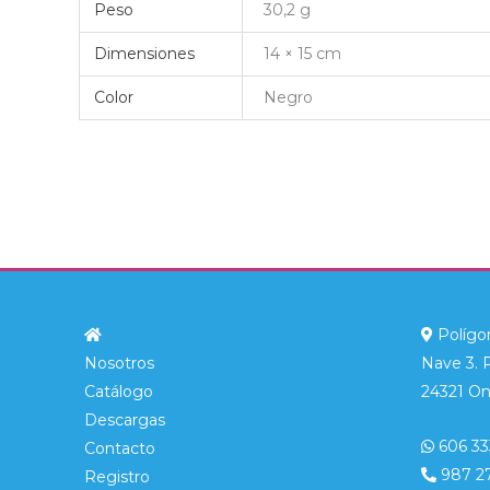
Peso
30,2 g
Dimensiones
14 × 15 cm
Color
Negro
Polígon
Nosotros
Nave 3. 
Catálogo
24321 On
Descargas
606 33
Contacto
987 2
Registro