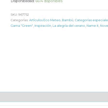
Disponibilidad:
6614 disponibles
SKU:
967752
Categorías:
Artículos Eco Meteo
,
Bambú
,
Categorías especiale
Gama "Green"
,
Inspiración
,
La alegría del verano
,
Name it
,
Nove
AJE UNITARIO
CAJA DE ENVÍO
IMPORTACIÓN