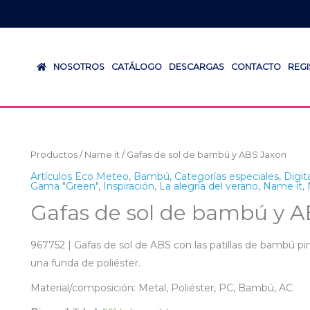
NOSOTROS
CATÁLOGO
DESCARGAS
CONTACTO
REG
Productos
/
Name it
/ Gafas de sol de bambú y ABS Jaxon
Artículos Eco Meteo
,
Bambú
,
Categorías especiales
,
Digit
Gama "Green"
,
Inspiración
,
La alegría del verano
,
Name it
,
Gafas de sol de bambú y A
967752 | Gafas de sol de ABS con las patillas de bambú 
una funda de poliéster.
Material/composición: Metal, Poliéster, PC, Bambú, AC