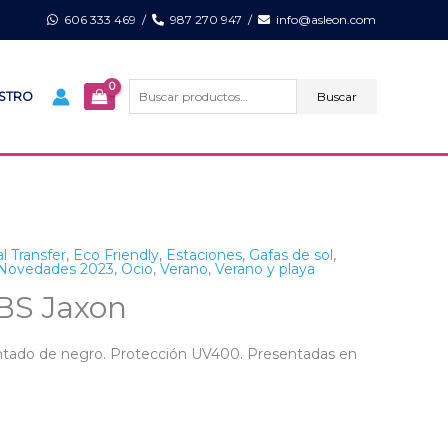
606 333 469
/
987 270 947
/
info@asleon.com
Buscar
por:
Buscar
ISTRO
al Transfer
,
Eco Friendly
,
Estaciones
,
Gafas de sol
,
Novedades 2023
,
Ocio
,
Verano
,
Verano y playa
BS Jaxon
pintado de negro. Protección UV400. Presentadas en