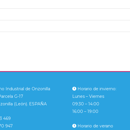
o Industrial de Onzonilla
Horario de invierno:
Parcela G-17
Lunes – Viernes
zonilla (León). ESPAÑA
09:30 – 14:00
16:00 – 19:00
3 469
70 947
Horario de verano