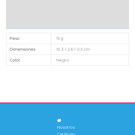
EMBALAJE UNITARIO
CAJA DE ENVÍO
IMPORTACIÓN
Peso
15 g
Dimensiones
10,3 × 2,6 × 0,5 cm
Color
Negro
Nosotros
Catálogo