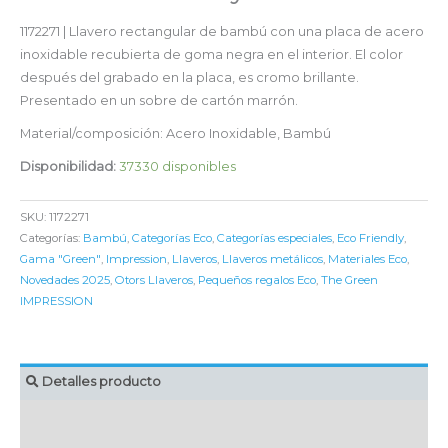
1172271 | Llavero rectangular de bambú con una placa de acero
inoxidable recubierta de goma negra en el interior. El color
después del grabado en la placa, es cromo brillante.
Presentado en un sobre de cartón marrón.
Material/composición: Acero Inoxidable, Bambú
Disponibilidad:
37330 disponibles
SKU:
1172271
Categorías:
Bambú
,
Categorías Eco
,
Categorías especiales
,
Eco Friendly
,
Gama "Green"
,
Impression
,
Llaveros
,
Llaveros metálicos
,
Materiales Eco
,
Novedades 2025
,
Otors Llaveros
,
Pequeños regalos Eco
,
The Green
IMPRESSION
Detalles producto
MARCAJE