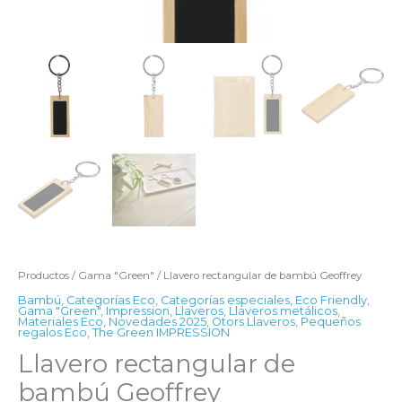
Productos
/
Gama "Green"
/ Llavero rectangular de bambú Geoffrey
Bambú
,
Categorías Eco
,
Categorías especiales
,
Eco Friendly
,
Gama "Green"
,
Impression
,
Llaveros
,
Llaveros metálicos
,
Materiales Eco
,
Novedades 2025
,
Otors Llaveros
,
Pequeños
regalos Eco
,
The Green IMPRESSION
Llavero rectangular de
bambú Geoffrey