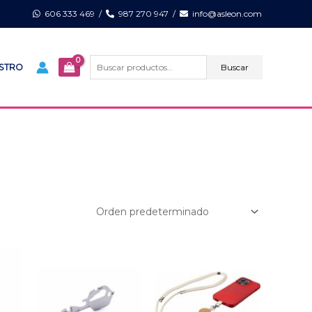
606 333 469
/
987 270 947
/
info@asleon.com
Buscar
por:
Buscar
ISTRO