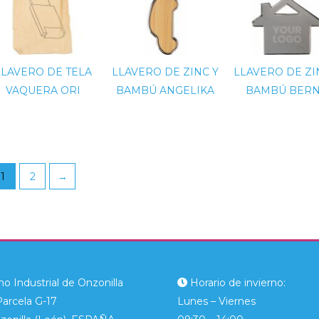
LLAVERO DE TELA
LLAVERO DE ZINC Y
LLAVERO DE ZI
VAQUERA ORI
BAMBÚ ANGELIKA
BAMBÚ BER
1
2
→
o Industrial de Onzonilla
Horario de invierno:
Parcela G-17
Lunes – Viernes