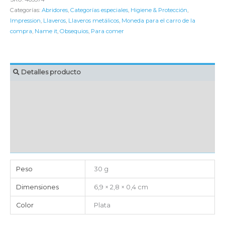
Categorías:
Abridores
,
Categorías especiales
,
Higiene & Protección
,
Impression
,
Llaveros
,
Llaveros metálicos
,
Moneda para el carro de la
compra
,
Name it
,
Obsequios
,
Para comer
Detalles producto
MARCAJE
EMBALAJE UNITARIO
CAJA DE ENVÍO
IMPORTACIÓN
Peso
30 g
Dimensiones
6,9 × 2,8 × 0,4 cm
Color
Plata