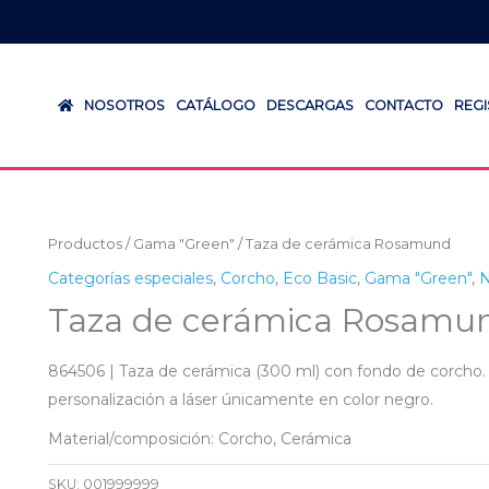
NOSOTROS
CATÁLOGO
DESCARGAS
CONTACTO
REG
Productos
/
Gama "Green"
/ Taza de cerámica Rosamund
Categorías especiales
,
Corcho
,
Eco Basic
,
Gama "Green"
,
N
Taza de cerámica Rosamu
864506 | Taza de cerámica (300 ml) con fondo de corcho.
personalización a láser únicamente en color negro.
Material/composición: Corcho, Cerámica
SKU:
001999999