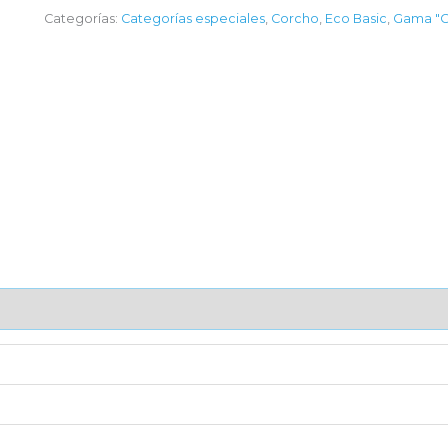
Categorías:
Categorías especiales
,
Corcho
,
Eco Basic
,
Gama "G
AJE UNITARIO
CAJA DE ENVÍO
IMPORTACIÓN