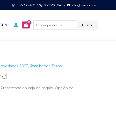
606 333 469
/
987 270 947
/
info@asleon.com
Buscar
por:
Buscar
ISTRO
ovedades 2023
,
Para beber
,
Tazas
nd
 Presentada en caja de regalo. Opción de