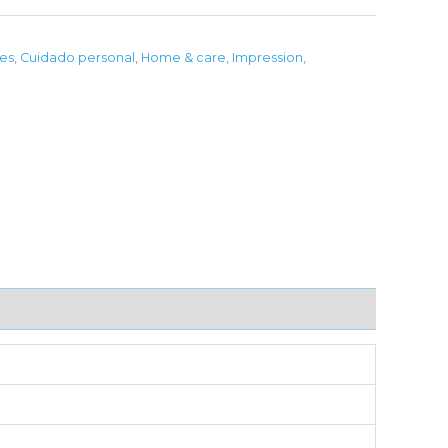
les
,
Cuidado personal
,
Home & care
,
Impression
,