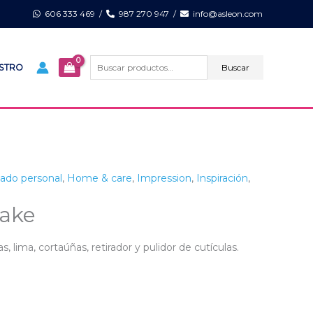
606 333 469
/
987 270 947
/
info@asleon.com
Buscar
por:
Buscar
ISTRO
ado personal
,
Home & care
,
Impression
,
Inspiración
,
lake
 lima, cortaúñas, retirador y pulidor de cutículas.