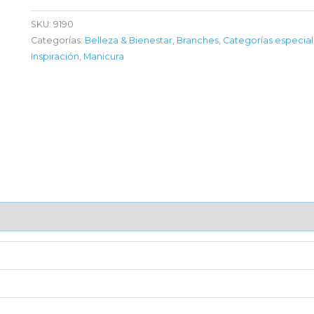
SKU:
9190
Categorías:
Belleza & Bienestar
,
Branches
,
Categorías especia
Inspiración
,
Manicura
AJE UNITARIO
CAJA DE ENVÍO
IMPORTACIÓN