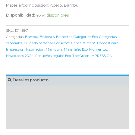
Material/composición: Acero, Bambú
Disponibilidad:
4644 disponibles
SKU:
1014897
Categorías:
Bambú
,
Belleza & Bienestar
,
Categorías Eco
,
Categorías
especiales
,
Cuidado personal
,
Eco Proof
,
Gama "Green"
,
Home & care
,
Impression
,
Inspiración
,
Manicura
,
Materiales Eco
,
Momentos
,
Novedades 2024
,
Pequeños regalos Eco
,
The Green IMPRESSION
Detalles producto
MARCAJE
EMBALAJE UNITARIO
CAJA DE ENVÍO
IMPORTACIÓN