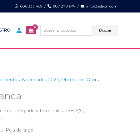
606 333 469
/
987 270 947
/
info@asleon.com
Buscar
por:
Buscar
ISTRO
omentos
,
Novedades 2024
,
Obsequios
,
Otors
ianca
nchufe integrado y terminales USB-A/C,
n.
ú, Paja de trigo