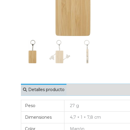
Detalles producto
MARCAJE
EMBAL
Peso
27 g
Dimensiones
4,7 × 1 × 7,8 cm
Color
Marrón