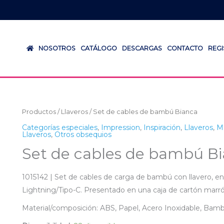
NOSOTROS
CATÁLOGO
DESCARGAS
CONTACTO
REG
Productos
/
Llaveros
/ Set de cables de bambú Bianca
Categorías especiales
,
Impression
,
Inspiración
,
Llaveros
,
M
Llaveros
,
Otros obsequios
Set de cables de bambú B
1015142 | Set de cables de carga de bambú con llavero, e
Lightning/Tipo-C. Presentado en una caja de cartón marró
Material/composición: ABS, Papel, Acero Inoxidable, Bamb