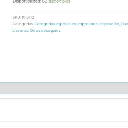
Disponibilidad:
82 disponibles
SKU:
1015142
Categorías:
Categorías especiales
,
Impression
,
Inspiración
,
Lla
Llaveros
,
Otros obsequios
AJE UNITARIO
CAJA DE ENVÍO
IMPORTACIÓN