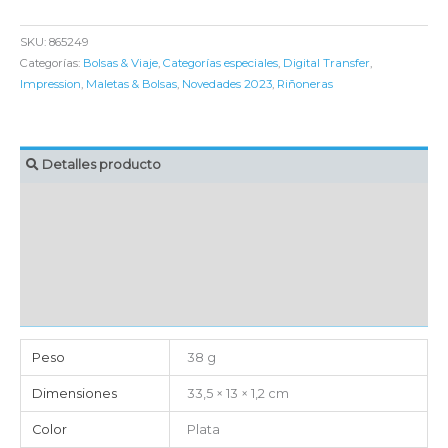
SKU:
865249
Categorías:
Bolsas & Viaje
,
Categorías especiales
,
Digital Transfer
,
Impression
,
Maletas & Bolsas
,
Novedades 2023
,
Riñoneras
Detalles producto
MARCAJE
EMBALAJE UNITARIO
CAJA DE ENVÍO
IMPORTACIÓN
Peso
38 g
Dimensiones
33,5 × 13 × 1,2 cm
Color
Plata