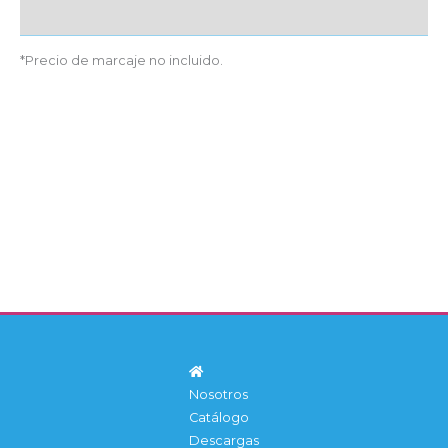
Detalles producto
*Precio de marcaje no incluido.
Nosotros
Catálogo
Descargas