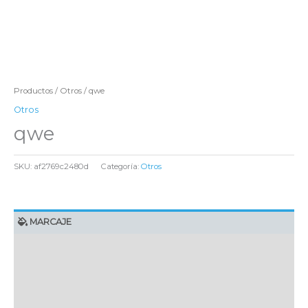
Productos
/
Otros
/ qwe
Otros
qwe
SKU:
af2769c2480d
Categoría:
Otros
MARCAJE
EMBALAJE UNITARIO
CAJA DE ENVÍO
IMPORTACIÓN