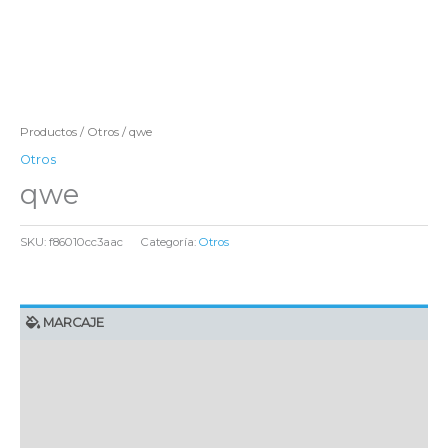
Productos
/
Otros
/ qwe
Otros
qwe
SKU:
f86010cc3aac
Categoría:
Otros
MARCAJE
EMBALAJE UNITARIO
CAJA DE ENVÍO
IMPORTACIÓN