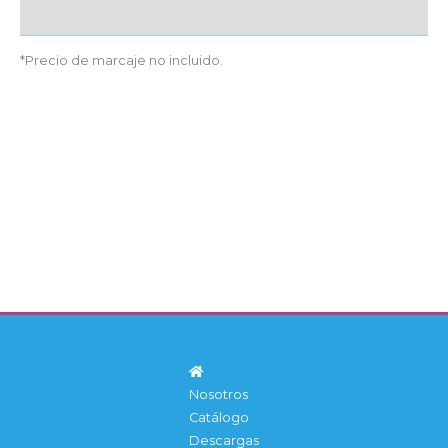
Detalles producto
*Precio de marcaje no incluido.
Nosotros
Catálogo
Descargas