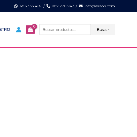
606 333 469
/
987 270 947
/
info@asleon.com
Buscar
por:
Buscar
ISTRO