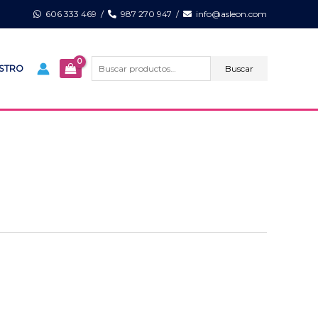
606 333 469
/
987 270 947
/
info@asleon.com
Buscar
por:
Buscar
ISTRO