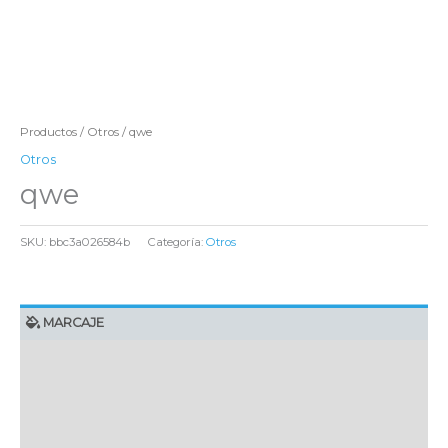
Productos
/
Otros
/ qwe
Otros
qwe
SKU:
bbc3a026584b
Categoría:
Otros
MARCAJE
EMBALAJE UNITARIO
CAJA DE ENVÍO
IMPORTACIÓN