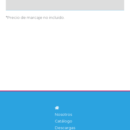
Detalles producto
*Precio de marcaje no incluido.
Nosotros
Catálogo
Descargas