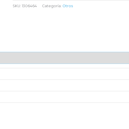
SKU:
1306464
Categoría:
Otros
AJE UNITARIO
CAJA DE ENVÍO
IMPORTACIÓN