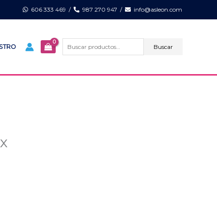
606 333 469
/
987 270 947
/
info@asleon.com
Buscar
por:
Buscar
ISTRO
x