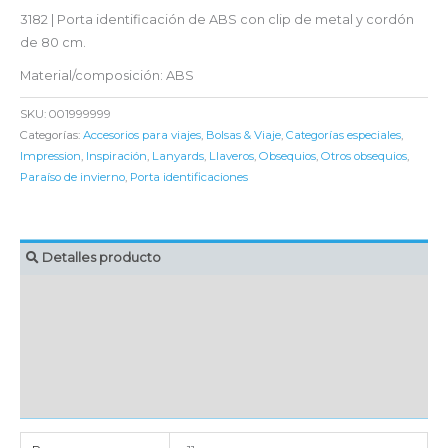
3182 | Porta identificación de ABS con clip de metal y cordón
de 80 cm.
Material/composición: ABS
SKU:
001999999
Categorías:
Accesorios para viajes
,
Bolsas & Viaje
,
Categorías especiales
,
Impression
,
Inspiración
,
Lanyards
,
Llaveros
,
Obsequios
,
Otros obsequios
,
Paraíso de invierno
,
Porta identificaciones
Detalles producto
MARCAJE
EMBALAJE UNITARIO
CAJA DE ENVÍO
IMPORTACIÓN