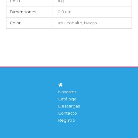
Peso
11 g
Dimensiones
0,8 cm
Color
azul cobalto, Negro
Nosotros
Catálogo
Descargas
Contacto
Registro