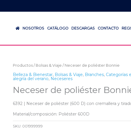
NOSOTROS
CATÁLOGO
DESCARGAS
CONTACTO
REG
Productos
/
Bolsas & Viaje
/ Neceser de poliéster Bonnie
Belleza & Bienestar
,
Bolsas & Viaje
,
Branches
,
Categorías 
alegría del verano
,
Neceseres
Neceser de poliéster Bonni
6392 | Neceser de poliéster (600 D) con cremallera y tirad
Material/composición: Poliéster 600D
SKU:
001999999