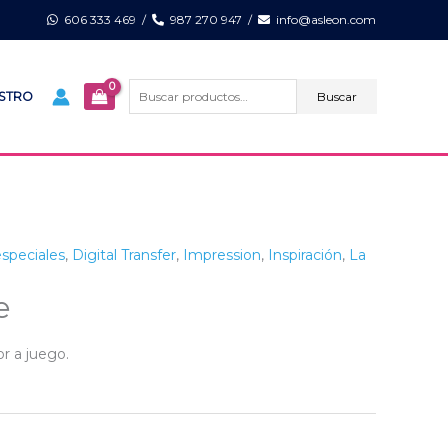
606 333 469
/
987 270 947
/
info@asleon.com
Buscar
por:
Buscar
ISTRO
especiales
,
Digital Transfer
,
Impression
,
Inspiración
,
La
e
or a juego.