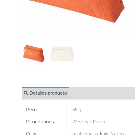
Detalles producto
MARCAJE
EMBAL
Peso
35 g
Dimensiones
22,5 × 6 × 14 cm
Color
azul cobalto, kaki, Negro