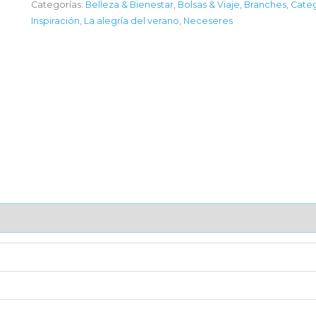
Categorías:
Belleza & Bienestar
,
Bolsas & Viaje
,
Branches
,
Categ
Inspiración
,
La alegría del verano
,
Neceseres
AJE UNITARIO
CAJA DE ENVÍO
IMPORTACIÓN