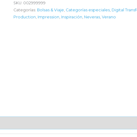
SKU:
002999999
Categorías:
Bolsas & Viaje
,
Categorías especiales
,
Digital Trans
Production
,
Impression
,
Inspiración
,
Neveras
,
Verano
AJE UNITARIO
CAJA DE ENVÍO
IMPORTACIÓN