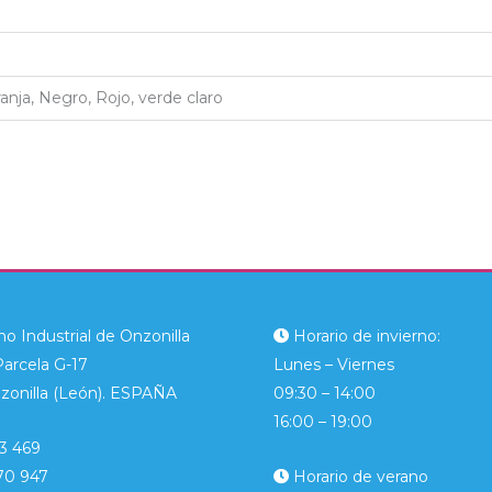
ranja, Negro, Rojo, verde claro
o Industrial de Onzonilla
Horario de invierno:
Parcela G-17
Lunes – Viernes
zonilla (León). ESPAÑA
09:30 – 14:00
16:00 – 19:00
3 469
70 947
Horario de verano