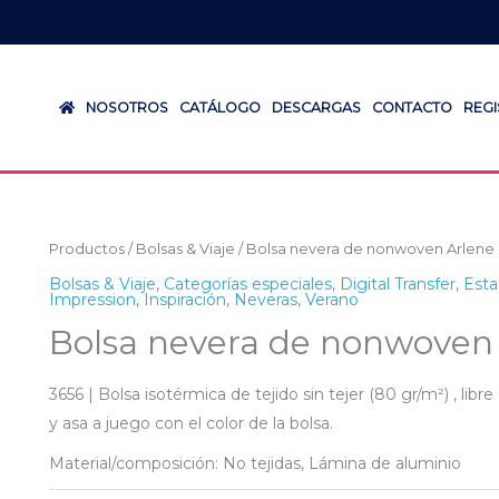
NOSOTROS
CATÁLOGO
DESCARGAS
CONTACTO
REG
Productos
/
Bolsas & Viaje
/ Bolsa nevera de nonwoven Arlene
Bolsas & Viaje
,
Categorías especiales
,
Digital Transfer
,
Esta
Impression
,
Inspiración
,
Neveras
,
Verano
Bolsa nevera de nonwoven
3656 | Bolsa isotérmica de tejido sin tejer (80 gr/m²) , lib
y asa a juego con el color de la bolsa.
Material/composición: No tejidas, Lámina de aluminio