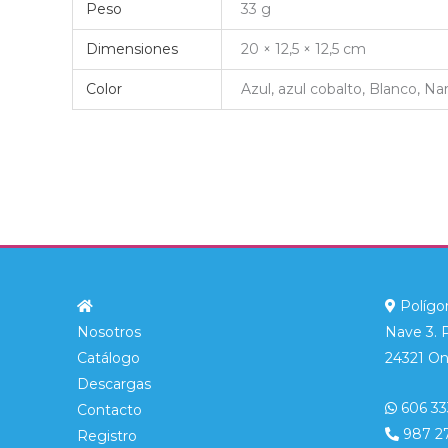
Peso
33 g
Dimensiones
20 × 12,5 × 12,5 cm
Color
Azul, azul cobalto, Blanco, Na
Polígon
Nosotros
Nave 3. 
Catálogo
24321 On
Descargas
606 33
Contacto
987 2
Registro