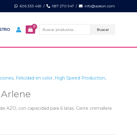
606 333 469
/
987 270 947
/
info@asleon.com
Buscar
por:
Buscar
ISTRO
ciones
,
Felicidad en color
,
High Speed Production
,
 Arlene
re de AZO, con capacidad para 6 latas. Cierre cremallera