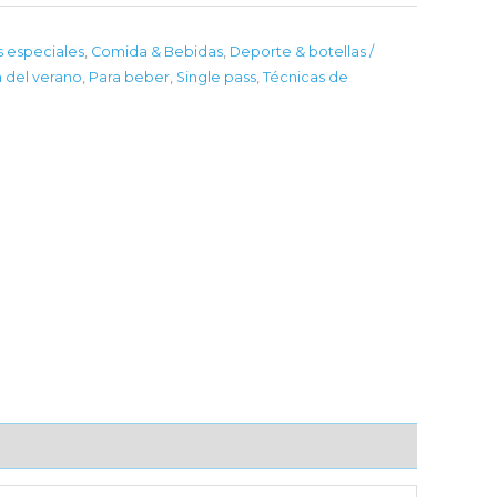
s especiales
,
Comida & Bebidas
,
Deporte & botellas /
a del verano
,
Para beber
,
Single pass
,
Técnicas de