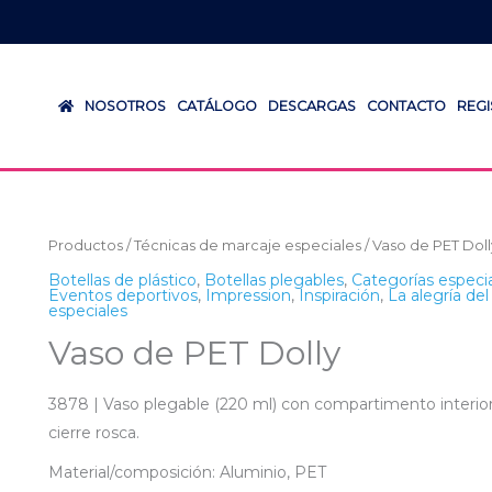
NOSOTROS
CATÁLOGO
DESCARGAS
CONTACTO
REG
Productos
/
Técnicas de marcaje especiales
/ Vaso de PET Doll
Botellas de plástico
,
Botellas plegables
,
Categorías especi
Eventos deportivos
,
Impression
,
Inspiración
,
La alegría de
especiales
Vaso de PET Dolly
3878 | Vaso plegable (220 ml) con compartimento interior
cierre rosca.
Material/composición: Aluminio, PET