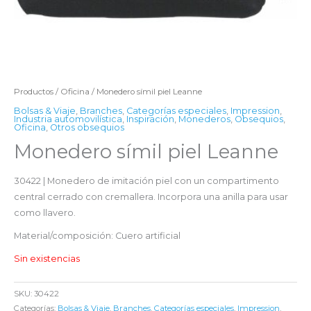
Productos
/
Oficina
/ Monedero símil piel Leanne
Bolsas & Viaje
,
Branches
,
Categorías especiales
,
Impression
,
Industria automovilística
,
Inspiración
,
Monederos
,
Obsequios
,
Oficina
,
Otros obsequios
Monedero símil piel Leanne
30422 | Monedero de imitación piel con un compartimento
central cerrado con cremallera. Incorpora una anilla para usar
como llavero.
Material/composición: Cuero artificial
Sin existencias
SKU:
30422
Categorías:
Bolsas & Viaje
,
Branches
,
Categorías especiales
,
Impression
,