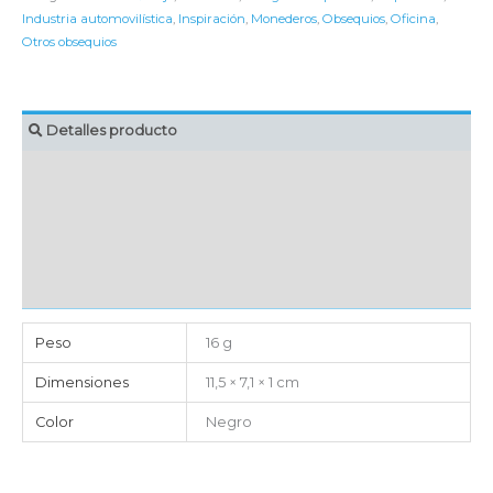
Industria automovilística
,
Inspiración
,
Monederos
,
Obsequios
,
Oficina
,
Otros obsequios
Detalles producto
MARCAJE
EMBALAJE UNITARIO
CAJA DE ENVÍO
IMPORTACIÓN
Peso
16 g
Dimensiones
11,5 × 7,1 × 1 cm
Color
Negro