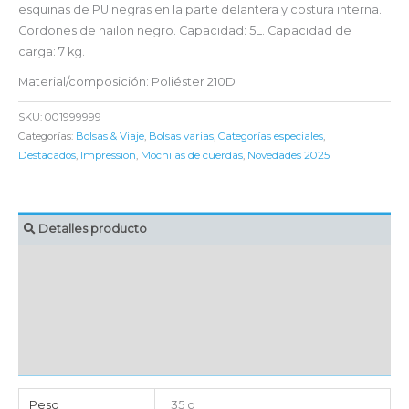
esquinas de PU negras en la parte delantera y costura interna.
Cordones de nailon negro. Capacidad: 5L. Capacidad de
carga: 7 kg.
Material/composición: Poliéster 210D
SKU:
001999999
Categorías:
Bolsas & Viaje
,
Bolsas varias
,
Categorías especiales
,
Destacados
,
Impression
,
Mochilas de cuerdas
,
Novedades 2025
Detalles producto
MARCAJE
EMBALAJE UNITARIO
CAJA DE ENVÍO
IMPORTACIÓN
Peso
35 g