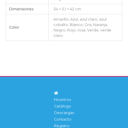
Dimensiones
34 × 0,1 × 42 cm
Amarillo, Azul, azul claro, azul
cobalto, Blanco, Gris, Naranja,
Color
Negro, Rojo, rosa, Verde, verde
claro
Nosotros
Catálogo
Descargas
Contacto
Registro