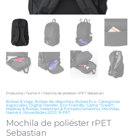
Productos
/
Name it
/ Mochila de poliéster rPET Sebastian
Bolsas & Viaje
,
Bolsas de deportes
,
Bolsas Eco
,
Categorías
especiales
,
Digital Transfer
,
Eco Friendly
,
Gama "Green"
,
Maletas & Bolsas
,
Maletines & Portadocumentos
,
Mochilas
,
Name it
,
Novedades 2023
,
R-PET
Mochila de poliéster rPET
Sebastian