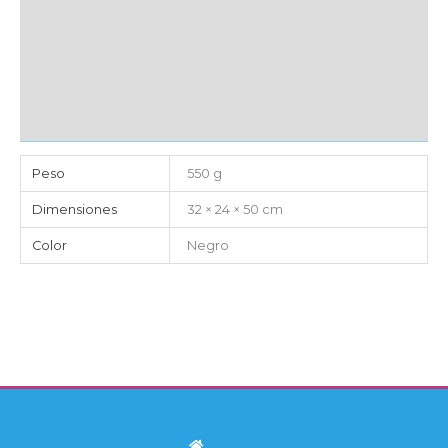
MARCAJE
EMBALAJE UNITARIO
CAJA DE ENVÍO
IMPORTACIÓN
Peso
550 g
Dimensiones
32 × 24 × 50 cm
Color
Negro