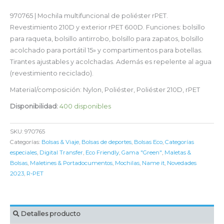
970765 | Mochila multifuncional de poliéster rPET.
Revestimiento 210D y exterior rPET 600D. Funciones: bolsillo
para raqueta, bolsillo antirrobo, bolsillo para zapatos, bolsillo
acolchado para portátil 15» y compartimentos para botellas.
Tirantes ajustables y acolchadas. Además es repelente al agua
(revestimiento reciclado).
Material/composición: Nylon, Poliéster, Poliéster 210D, rPET
Disponibilidad:
400 disponibles
SKU:
970765
Categorías:
Bolsas & Viaje
,
Bolsas de deportes
,
Bolsas Eco
,
Categorías
especiales
,
Digital Transfer
,
Eco Friendly
,
Gama "Green"
,
Maletas &
Bolsas
,
Maletines & Portadocumentos
,
Mochilas
,
Name it
,
Novedades
2023
,
R-PET
Detalles producto