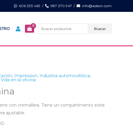
606 333 469
/
987 270 947
/
info@asleon.com
Buscar
por:
Buscar
ISTRO
cación
,
Impression
,
Industria automovilística
,
,
Vida en la oficina
hina
 cierre con cremallera. Tiene un compartimento extra
ra ajustable.
00D