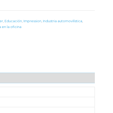
fer
,
Educación
,
Impression
,
Industria automovilística
,
 en la oficina