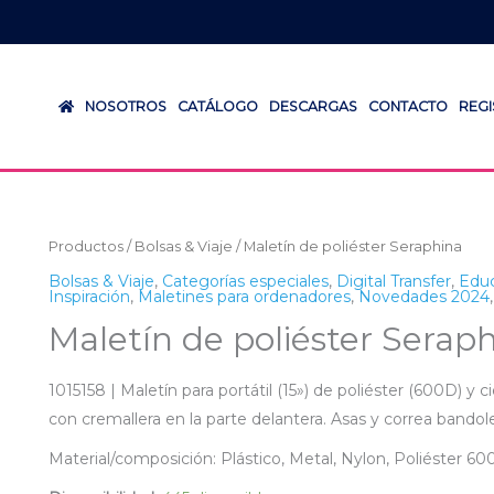
NOSOTROS
CATÁLOGO
DESCARGAS
CONTACTO
REG
Productos
/
Bolsas & Viaje
/ Maletín de poliéster Seraphina
Bolsas & Viaje
,
Categorías especiales
,
Digital Transfer
,
Edu
Inspiración
,
Maletines para ordenadores
,
Novedades 2024
Maletín de poliéster Serap
1015158 | Maletín para portátil (15») de poliéster (600D) y
con cremallera en la parte delantera. Asas y correa bandole
Material/composición: Plástico, Metal, Nylon, Poliéster 6