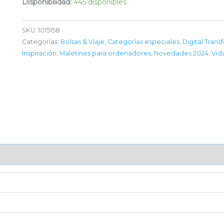
Disponibilidad:
445 disponibles
SKU:
1015158
Categorías:
Bolsas & Viaje
,
Categorías especiales
,
Digital Trans
Inspiración
,
Maletines para ordenadores
,
Novedades 2024
,
Vida
AJE UNITARIO
CAJA DE ENVÍO
IMPORTACIÓN