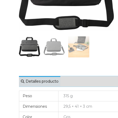
Detalles producto
MARCAJE
EMBAL
Peso
315 g
Dimensiones
29,5 × 41 × 3 cm
Color
Gris