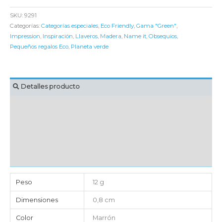
SKU:
9291
Categorías:
Categorías especiales
,
Eco Friendly
,
Gama "Green"
,
Impression
,
Inspiración
,
Llaveros
,
Madera
,
Name it
,
Obsequios
,
Pequeños regalos Eco
,
Planeta verde
Detalles producto
MARCAJE
EMBALAJE UNITARIO
CAJA DE ENVÍO
IMPORTACIÓN
Peso
12 g
Dimensiones
0,8 cm
Color
Marrón