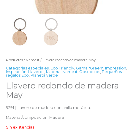
Productos
/
Name it
/ Llavero redondo de madera May
Categorías especiales
,
Eco Friendly
,
Gama "Green"
,
Impression
,
Inspiración
,
Llaveros
,
Madera
,
Name it
,
Obsequios
,
Pequeños
regalos Eco
,
Planeta verde
Llavero redondo de madera
May
9291 | Llavero de madera con anilla metálica.
Material/composición: Madera
Sin existencias