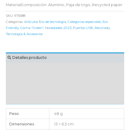
Material/composición: Aluminio, Paja de trigo, Recycled paper
SKU:
976588
Categorías:
Artículos Eco de tecnología
,
Categorías especiales
,
Eco
Friendly
,
Gama "Green"
,
Novedades 2023
,
Puertos USB
,
Reciclado
,
Tecnología & Accesorios
Detalles producto
MARCAJE
EMBALAJE UNITARIO
CAJA DE ENVÍO
IMPORTACIÓN
Peso
48 g
Dimensiones
13 × 6,5 cm