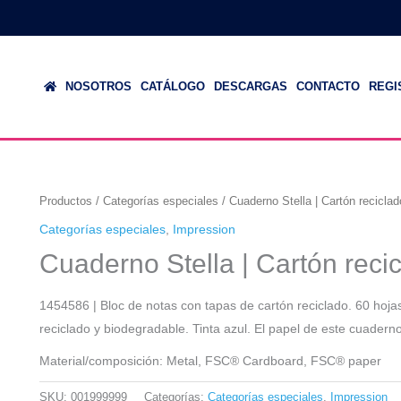
NOSOTROS
CATÁLOGO
DESCARGAS
CONTACTO
REGI
Productos
/
Categorías especiales
/ Cuaderno Stella | Cartón reciclad
Categorías especiales
,
Impression
Cuaderno Stella | Cartón recic
1454586 | Bloc de notas con tapas de cartón reciclado. 60 hojas
reciclado y biodegradable. Tinta azul. El papel de este cuadern
Material/composición: Metal, FSC® Cardboard, FSC® paper
SKU:
001999999
Categorías:
Categorías especiales
,
Impression