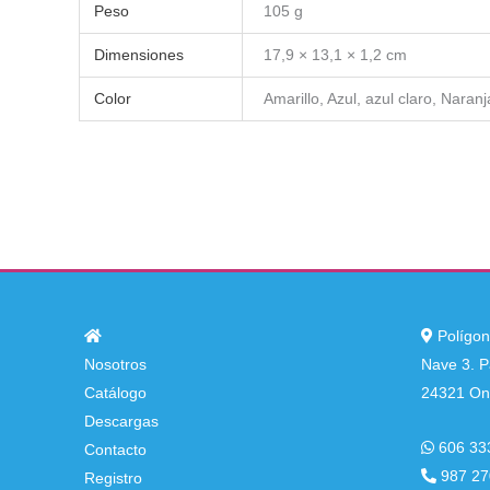
Peso
105 g
Dimensiones
17,9 × 13,1 × 1,2 cm
Color
Amarillo, Azul, azul claro, Naranj
Polígono
Nosotros
Nave 3. P
Catálogo
24321 Onz
Descargas
606 33
Contacto
987 27
Registro