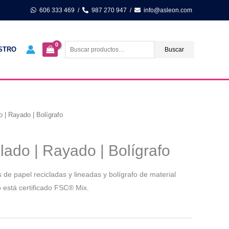
606 333 469
/
987 270 947
/
info@asleon.com
Buscar
por:
STRO
Buscar
o | Rayado | Bolígrafo
lado | Rayado | Bolígrafo
 de papel recicladas y lineadas y bolígrafo de material
o está certificado FSC® Mix.