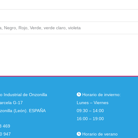
a, Negro, Rojo, Verde, verde claro, violeta
 Industrial de Onzonilla
Horario de invierno:
arcela G-17
Lunes – Viernes
onilla (León). ESPAÑA
09:30 – 14:00
16:00 – 19:00
3 469
0 947
Horario de verano