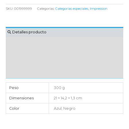
SKU:
001999999
Categorías:
Categorías especiales
,
Impression
Detalles producto
MARCAJE
EMBALAJE UNITARIO
CAJA DE ENVÍO
IMPORTACIÓN
Peso
300 g
Dimensiones
21 × 14,2 × 1,3 cm
Color
Azul, Negro