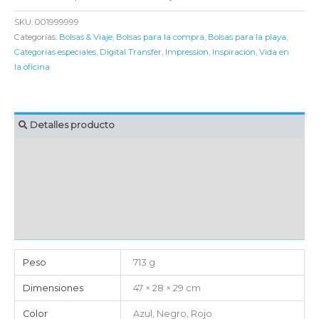
SKU:
001999999
Categorías:
Bolsas & Viaje
,
Bolsas para la compra
,
Bolsas para la playa
,
Categorías especiales
,
Digital Transfer
,
Impression
,
Inspiración
,
Vida en
la oficina
Detalles producto
MARCAJE
EMBALAJE UNITARIO
CAJA DE ENVÍO
IMPORTACIÓN
Peso
713 g
Dimensiones
47 × 28 × 29 cm
Color
Azul, Negro, Rojo