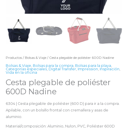
Productos
/
Bolsas & Viaje
/ Cesta plegable de poliéster 600D Nadine
Bolsas & Viaje
,
Bolsas para la compra
,
Bolsas para la playa
,
Categorías especiales
,
Digital Transfer
,
Impression
,
Inspiración
,
Vida en la oficina
Cesta plegable de poliéster
600D Nadine
6304 | Cesta plegable de poliéster (600 D) para ir a la compra.
Apilable, con un bolsillo frontal con cremallera y asas de
aluminio.
Material/composición: Aluminio, Nylon, PVC, Poliéster 600D