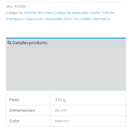
SKU:
1015125
Categorías:
Botellas de cristal
,
Categorías especiales
,
Digital Transfer
,
Impression
,
Inspiración
,
Novedades 2024
,
Para beber
,
Recreativa
Detalles producto
MARCAJE
EMBALAJE UNITARIO
CAJA DE ENVÍO
IMPORTACIÓN
Peso
334 g
Dimensiones
24 cm
Color
Marrón