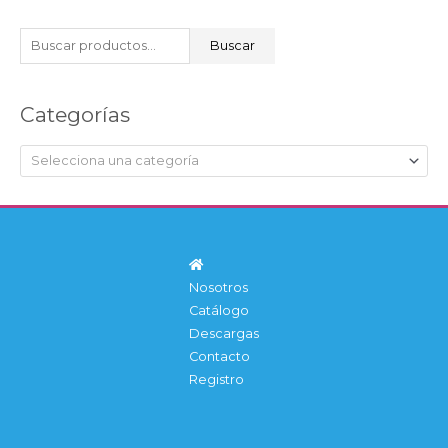
B
Buscar
u
s
Categorías
c
a
Selecciona una categoría
r
p
o
r
:
Nosotros
Catálogo
Descargas
Contacto
Registro