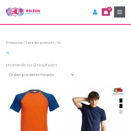
Ir
al
contenido
Productos
/ Talla del producto / XL
XL
Mostrando los 12 resultados