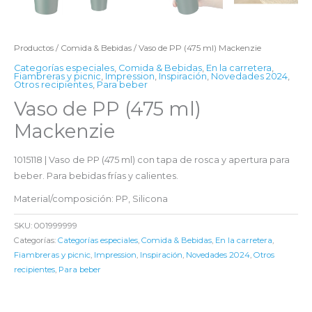
Productos
/
Comida & Bebidas
/ Vaso de PP (475 ml) Mackenzie
Categorías especiales
,
Comida & Bebidas
,
En la carretera
,
Fiambreras y picnic
,
Impression
,
Inspiración
,
Novedades 2024
,
Otros recipientes
,
Para beber
Vaso de PP (475 ml)
Mackenzie
1015118 | Vaso de PP (475 ml) con tapa de rosca y apertura para
beber. Para bebidas frías y calientes.
Material/composición: PP, Silicona
SKU:
001999999
Categorías:
Categorías especiales
,
Comida & Bebidas
,
En la carretera
,
Fiambreras y picnic
,
Impression
,
Inspiración
,
Novedades 2024
,
Otros
recipientes
,
Para beber