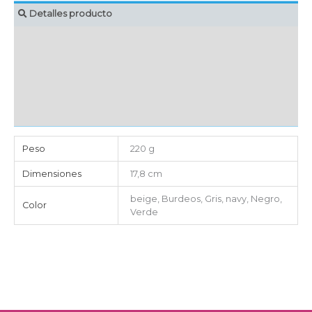
Detalles producto
MARCAJE
EMBALAJE UNITARIO
CAJA DE ENVÍO
IMPORTACIÓN
Peso
220 g
Dimensiones
17,8 cm
beige, Burdeos, Gris, navy, Negro,
Color
Verde