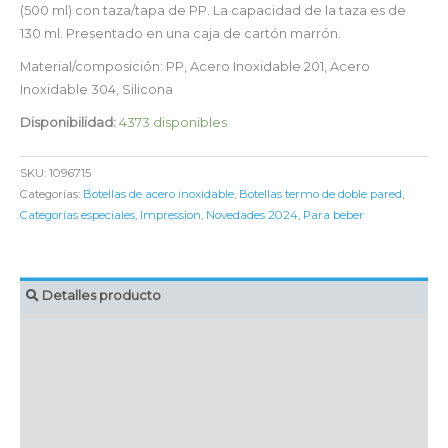
(500 ml) con taza/tapa de PP. La capacidad de la taza es de
130 ml. Presentado en una caja de cartón marrón.
Material/composición: PP, Acero Inoxidable 201, Acero
Inoxidable 304, Silicona
Disponibilidad:
4373 disponibles
SKU:
1096715
Categorías:
Botellas de acero inoxidable
,
Botellas termo de doble pared
,
Categorías especiales
,
Impression
,
Novedades 2024
,
Para beber
Detalles producto
MARCAJE
EMBALAJE UNITARIO
CAJA DE ENVÍO
IMPORTACIÓN