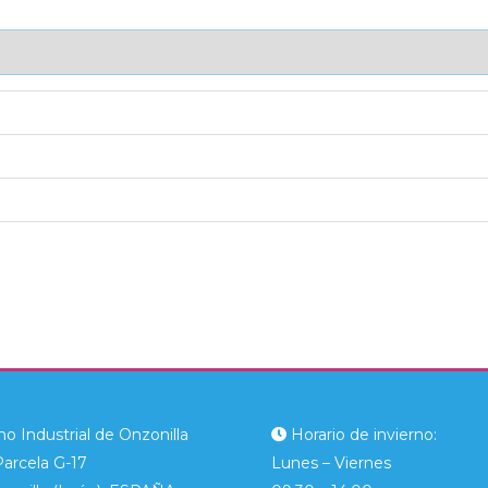
AJE UNITARIO
CAJA DE ENVÍO
IMPORTACIÓN
o Industrial de Onzonilla
Horario de invierno:
Parcela G-17
Lunes – Viernes