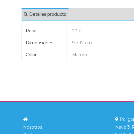
Detalles producto
MARCAJE
EMBAL
Peso
20 g
Dimensiones
9 × 12 cm
Color
Marrón
Polígon
Nosotros
Nave 3. 