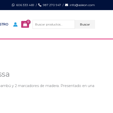
606 333 469
/
987 270 947
/
info@asleon.com
Buscar
por:
Buscar
ISTRO
ssa
e bambú y 2 marcadores de madera. Presentado en una