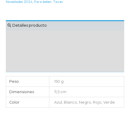
Novedades 2024
,
Para beber
,
Tazas
Detalles producto
MARCAJE
EMBALAJE UNITARIO
CAJA DE ENVÍO
IMPORTACIÓN
Peso
150 g
Dimensiones
11,5 cm
Color
Azul, Blanco, Negro, Rojo, Verde