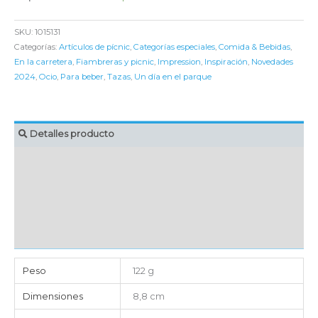
SKU:
1015131
Categorías:
Artículos de pícnic
,
Categorías especiales
,
Comida & Bebidas
,
En la carretera
,
Fiambreras y picnic
,
Impression
,
Inspiración
,
Novedades
2024
,
Ocio
,
Para beber
,
Tazas
,
Un día en el parque
Detalles producto
MARCAJE
EMBALAJE UNITARIO
CAJA DE ENVÍO
IMPORTACIÓN
Peso
122 g
Dimensiones
8,8 cm