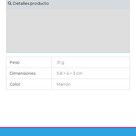
Detalles producto
MARCAJE
EMBALAJE UNITARIO
CAJA DE ENVÍO
IMPORTACIÓN
Peso
31 g
Dimensiones
5,8 × 4 × 3 cm
Color
Marrón