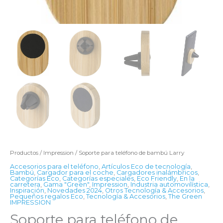
Productos
/
Impression
/ Soporte para teléfono de bambú Larry
Accesorios para el teléfono
,
Artículos Eco de tecnología
,
Bambú
,
Cargador para el coche
,
Cargadores inalámbricos
,
Categorías Eco
,
Categorías especiales
,
Eco Friendly
,
En la
carretera
,
Gama "Green"
,
Impression
,
Industria automovilística
,
Inspiración
,
Novedades 2024
,
Otros Tecnología & Accesorios
,
Pequeños regalos Eco
,
Tecnología & Accesorios
,
The Green
IMPRESSION
Soporte para teléfono de