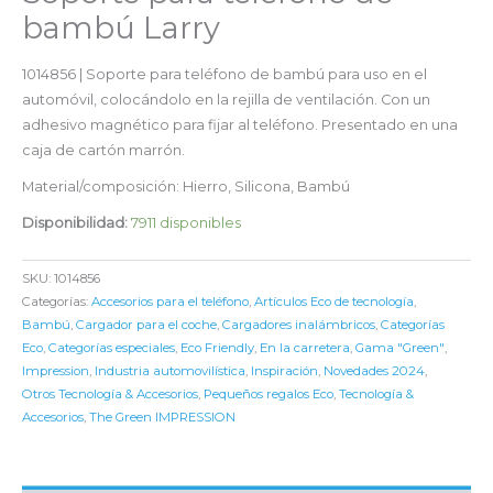
bambú Larry
1014856 | Soporte para teléfono de bambú para uso en el
automóvil, colocándolo en la rejilla de ventilación. Con un
adhesivo magnético para fijar al teléfono. Presentado en una
caja de cartón marrón.
Material/composición: Hierro, Silicona, Bambú
Disponibilidad:
7911 disponibles
SKU:
1014856
Categorías:
Accesorios para el teléfono
,
Artículos Eco de tecnología
,
Bambú
,
Cargador para el coche
,
Cargadores inalámbricos
,
Categorías
Eco
,
Categorías especiales
,
Eco Friendly
,
En la carretera
,
Gama "Green"
,
Impression
,
Industria automovilística
,
Inspiración
,
Novedades 2024
,
Otros Tecnología & Accesorios
,
Pequeños regalos Eco
,
Tecnología &
Accesorios
,
The Green IMPRESSION