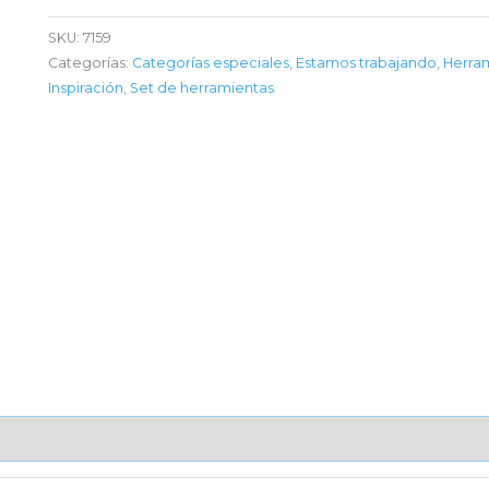
SKU:
7159
Categorías:
Categorías especiales
,
Estamos trabajando
,
Herra
Inspiración
,
Set de herramientas
AJE UNITARIO
CAJA DE ENVÍO
IMPORTACIÓN