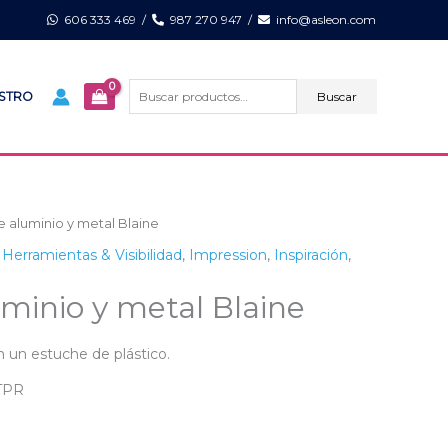
606 333 469
/
987 270 947
/
info@asleon.com
Buscar
por:
Buscar
ISTRO
e aluminio y metal Blaine
,
Herramientas & Visibilidad
,
Impression
,
Inspiración
,
minio y metal Blaine
 un estuche de plástico.
 TPR