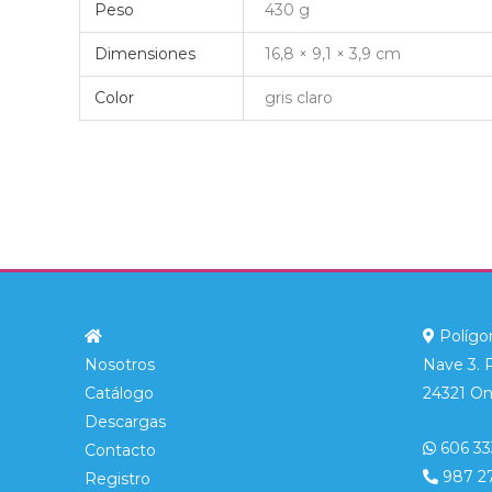
Peso
430 g
Dimensiones
16,8 × 9,1 × 3,9 cm
Color
gris claro
Polígon
Nosotros
Nave 3. 
Catálogo
24321 On
Descargas
606 33
Contacto
987 2
Registro