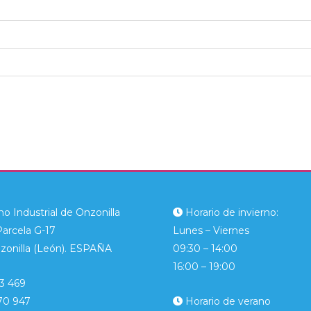
o Industrial de Onzonilla
Horario de invierno:
Parcela G-17
Lunes – Viernes
zonilla (León). ESPAÑA
09:30 – 14:00
16:00 – 19:00
3 469
70 947
Horario de verano