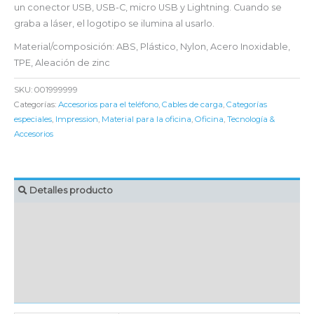
un conector USB, USB-C, micro USB y Lightning. Cuando se
graba a láser, el logotipo se ilumina al usarlo.
Material/composición: ABS, Plástico, Nylon, Acero Inoxidable,
TPE, Aleación de zinc
SKU:
001999999
Categorías:
Accesorios para el teléfono
,
Cables de carga
,
Categorías
especiales
,
Impression
,
Material para la oficina
,
Oficina
,
Tecnología &
Accesorios
Detalles producto
MARCAJE
EMBALAJE UNITARIO
CAJA DE ENVÍO
IMPORTACIÓN