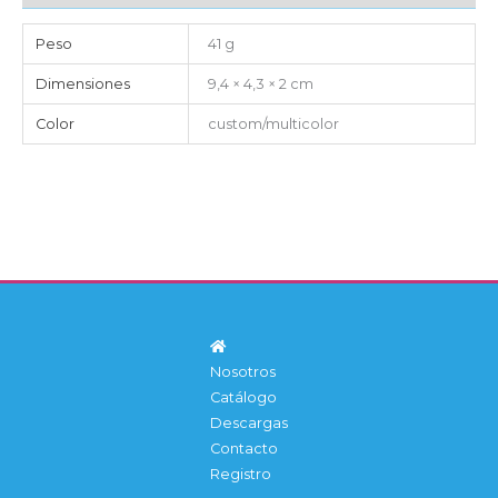
Peso
41 g
Dimensiones
9,4 × 4,3 × 2 cm
Color
custom/multicolor
Nosotros
Catálogo
Descargas
Contacto
Registro