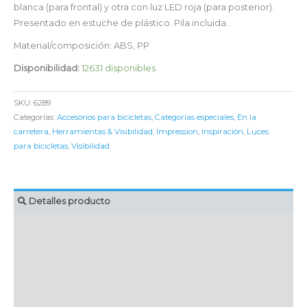
blanca (para frontal) y otra con luz LED roja (para posterior).
Presentado en estuche de plástico. Pila incluida.
Material/composición: ABS, PP
Disponibilidad:
12631 disponibles
SKU:
6289
Categorías:
Accesorios para bicicletas
,
Categorías especiales
,
En la
carretera
,
Herramientas & Visibilidad
,
Impression
,
Inspiración
,
Luces
para bicicletas
,
Visibilidad
Detalles producto
MARCAJE
EMBALAJE UNITARIO
CAJA DE ENVÍO
IMPORTACIÓN