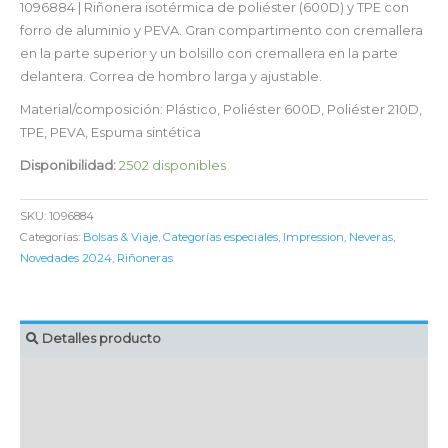
1096884 | Riñonera isotérmica de poliéster (600D) y TPE con
forro de aluminio y PEVA. Gran compartimento con cremallera
en la parte superior y un bolsillo con cremallera en la parte
delantera. Correa de hombro larga y ajustable.
Material/composición: Plástico, Poliéster 600D, Poliéster 210D,
TPE, PEVA, Espuma sintética
Disponibilidad:
2502 disponibles
SKU:
1096884
Categorías:
Bolsas & Viaje
,
Categorías especiales
,
Impression
,
Neveras
,
Novedades 2024
,
Riñoneras
Detalles producto
MARCAJE
EMBALAJE UNITARIO
CAJA DE ENVÍO