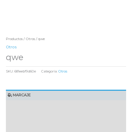
Productos
/
Otros
/ qwe
Otros
qwe
SKU:
681eebf9d60e
Categoría:
Otros
MARCAJE
EMBALAJE UNITARIO
CAJA DE ENVÍO
IMPORTACIÓN