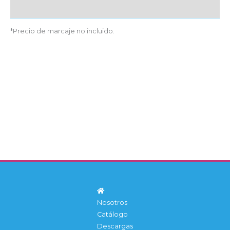
Detalles producto
*Precio de marcaje no incluido.
Nosotros
Catálogo
Descargas