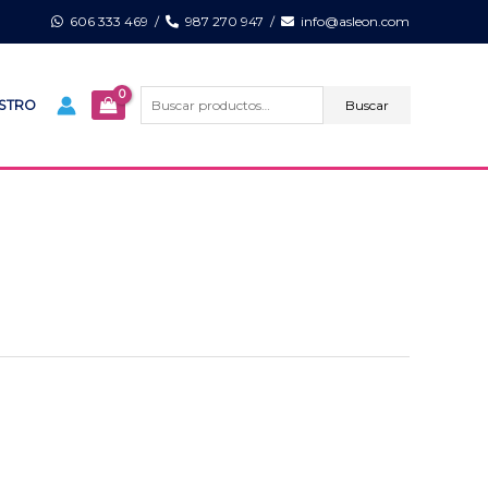
606 333 469
/
987 270 947
/
info@asleon.com
Buscar
por:
Buscar
ISTRO